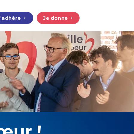
J'adhère
Je donne
œur !