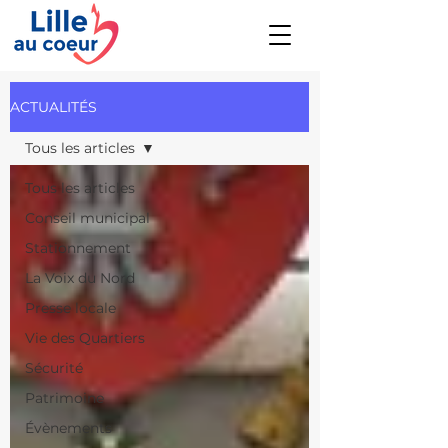
ACTUALITÉS
Tous les articles
Tous les articles
Conseil municipal
Stationnement
La Voix du Nord
Presse locale
Vie des Quartiers
Sécurité
Patrimoine
Évènements