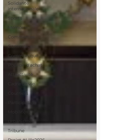
Solidarité
internationale
Sports
Mémoire
Commerces
Commerce
Communiqué
Pouvoir d'achat
Attractivité
Cadre de vie
Courriers
Participation
Mobilité
Urbanisme
Tribune