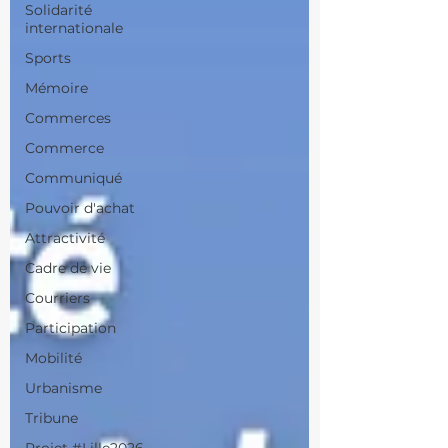
Solidarité
internationale
Sports
Mémoire
Commerces
Commerce
Communiqué
Pouvoir d'achat
Attractivité
Cadre de vie
Courriers
Participation
Mobilité
Urbanisme
Tribune