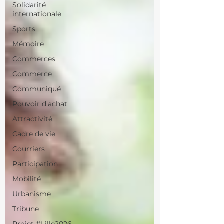
Solidarité
internationale
Sports
Mémoire
Commerces
Commerce
Communiqué
Pouvoir d'achat
Attractivité
Cadre de vie
Courriers
Participation
Mobilité
Urbanisme
Tribune