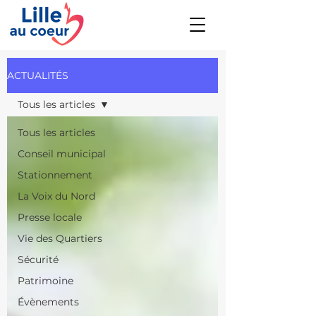
ACTUALITÉS
Tous les articles
Tous les articles
Conseil municipal
Stationnement
La Voix du Nord
Presse locale
Vie des Quartiers
Sécurité
Patrimoine
Évènements