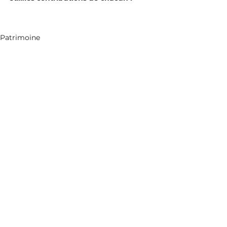
Patrimoine
Voir tout
Posts similaires