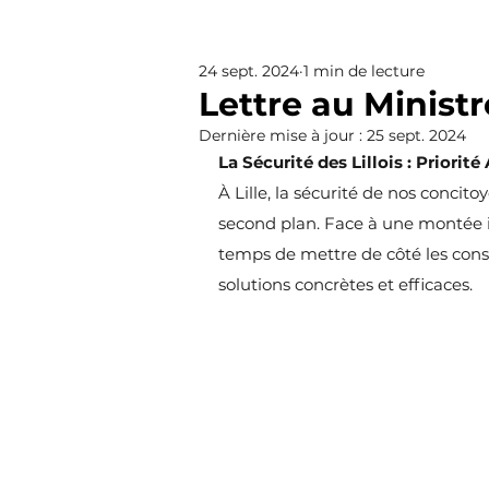
24 sept. 2024
1 min de lecture
Presse locale
Vie des
Lettre au Ministr
Dernière mise à jour :
25 sept. 2024
La Sécurité des Lillois : Priorit
Évènements
Solidari
À Lille, la sécurité de nos concit
second plan. Face à une montée in
Commerces
Commer
temps de mettre de côté les consi
solutions concrètes et efficaces.
Attractivité
Cadre de
Urbanisme
Tribune