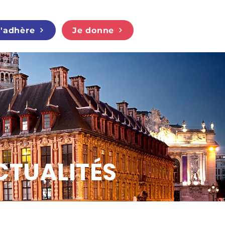
J'adhère
Je donne
CTUALITÉS