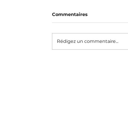
Commentaires
Rédigez un commentaire...
Une église de plus vandali
Jusqu'à quand ?