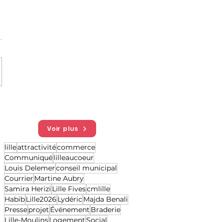
Voir plus
lille
attractivité
commerce
Communiqué
lilleaucoeur
Louis Delemer
conseil municipal
Courrier
Martine Aubry
Samira Herizi
Lille Fives
cmlille
Habib
Lille2026
Lydéric
Majda Benali
Presse
projet
Événement
Braderie
Lille-Moulins
Logement
Social