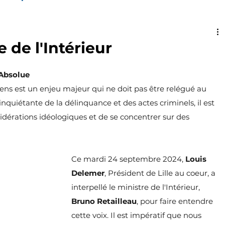
 Quartiers
Sécurité
Patrimoine
e de l'Intérieur
é Absolue
té internationale
Sports
Mémoire
oyens est un enjeu majeur qui ne doit pas être relégué au 
quiétante de la délinquance et des actes criminels, il est 
ce
Communiqué
Pouvoir d'achat
dérations idéologiques et de se concentrer sur des 
 vie
Courriers
Participation
Mobilité
Ce mardi 24 septembre 2024, 
Louis 
Delemer
, Président de Lille au coeur, a 
interpellé le ministre de l'Intérieur, 
Projet #Lille2026
Logement
Solidarités
Bruno Retailleau
, pour faire entendre 
cette voix. Il est impératif que nous 