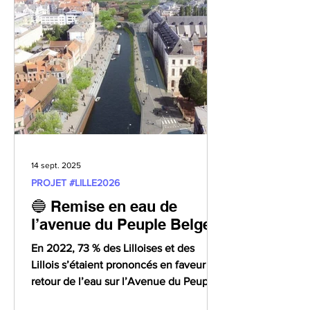
quand elles sont prises » , a déclaré
Louis Delemer devant la presse. « Je ne
fais pas de faux teasing : quand ma
décision est prise, je la partage aux
Lilloise
14 sept. 2025
PROJET #LILLE2026
🔵 Remise en eau de
l’avenue du Peuple Belge
En 2022, 73 % des Lilloises et des
Lillois s’étaient prononcés en faveur du
retour de l’eau sur l’Avenue du Peuple
Belge. Pourtant, c’est le projet