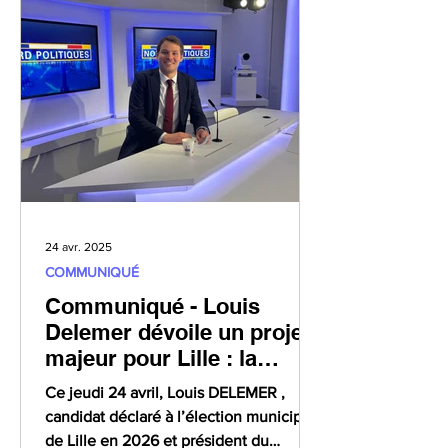
24 avr. 2025
COMMUNIQUÉ
Communiqué - Louis
Delemer dévoile un projet
majeur pour Lille : la
couverture du
Ce jeudi 24 avril, Louis DELEMER ,
périphérique sud, symbole
candidat déclaré à l’élection municipale
d'une ville réconciliée
de Lille en 2026 et président du