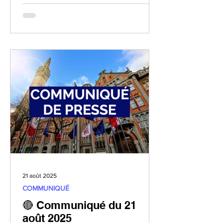
minoritaire du parc sec qui a été retenu.
C’est un déni de démocratie : le choix
des habitants n’a pas été respecté.
Avec Lille au Coeur et Louis Delemer,
nous corrigerons cette erreur. Nous
remettrons l’Avenue du Peuple Belge
en eau. Nous respecterons la parole
des Lilloises et des Lillois. Mais ce
projet n’est pas qu’une questio
21 août 2025
COMMUNIQUÉ
🔴 Communiqué du 21
août 2025