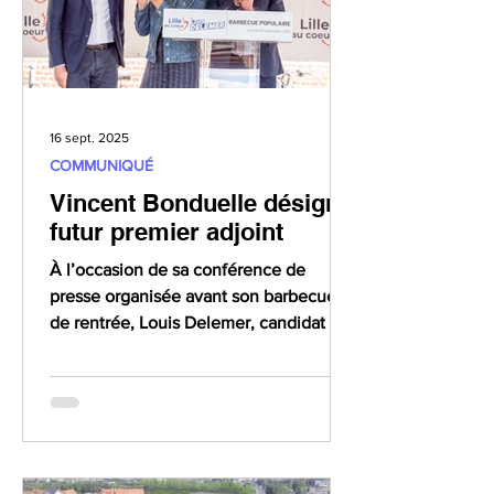
16 sept. 2025
COMMUNIQUÉ
Vincent Bonduelle désigné
futur premier adjoint
À l’occasion de sa conférence de
presse organisée avant son barbecue
de rentrée, Louis Delemer, candidat à la
mairie de Lille pour mars 2026, a
annoncé officiellement qu’il proposera
au conseil municipal le choix de
Vincent Bonduelle comme premier
adjoint s’il est élu maire. « C’est
important de partager les décisions