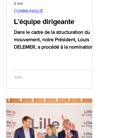
2 mai
COMMUNIQUÉ
L'équipe dirigeante
Dans le cadre de la structuration du
mouvement, notre Président, Louis
DELEMER, a procédé à la nomination
du Bureau de Lille au Cœur,
conformément à nos statuts, à l’issue
de l’Assemblée générale réunie le
mercredi 29 avril 2026. Le Bureau
constitue l’instance de direction du
mouvement. Il assure l’animation
politique, la coordination des actions et
la mise en œuvre des orientations
définies collectivement par le Conseil
d'administration. Louis DELEMER
Président de Lille au C