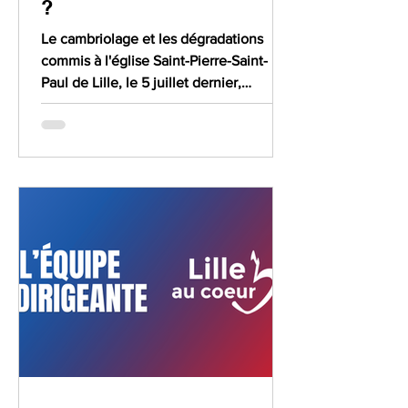
?
Le cambriolage et les dégradations
commis à l'église Saint-Pierre-Saint-
Paul de Lille, le 5 juillet dernier,
suscitent une profonde indignation et
une vive inquiétude. Une nouvelle fois,
un lieu de culte est pris pour cible. Une
nouvelle fois, des fidèles, une paroisse
et tout un quartier, en l’occurrence
Wazemmes, ont découvert avec
consternation un édifice saccagé,
profané et meurtri. Au-delà des dégâts
matériels, c'est un symbole de notre
histoire, de notre patrimoine, du