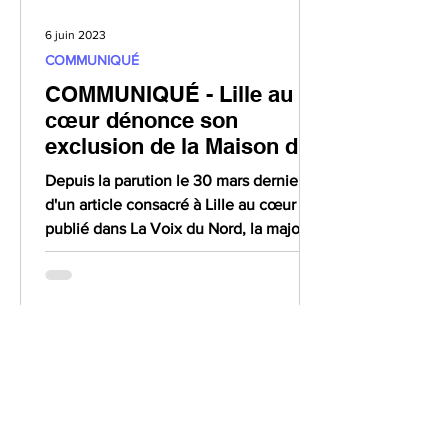
6 juin 2023
COMMUNIQUÉ
COMMUNIQUÉ - Lille au
cœur dénonce son
exclusion de la Maison des
Associations de Lille
Depuis la parution le 30 mars dernier,
d'un article consacré à Lille au cœur
publié dans La Voix du Nord, la majorité
municipale nous...