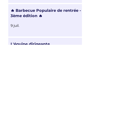
🔥 Barbecue Populaire de rentrée -
3ème édition 🔥
9 juil.
L'équipe dirigeante
2 mai
Assemblée Générale 2026
20 avr.
Le stationnement ne doit plus être
une taxe déguisée !
8 janv.