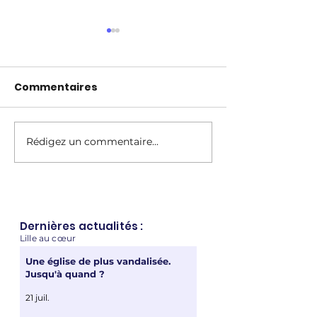
Commentaires
Rédigez un commentaire...
REPLAY : Fusion de
BFM Grand Lille
Lille, Lomme et
Delemer dévoi
Hellemmes
projet de cou
du périphériq
de Lille
Dernière
s actualités :
Lille au cœur
Une église de plus vandalisée.
Jusqu'à quand ?
21 juil.